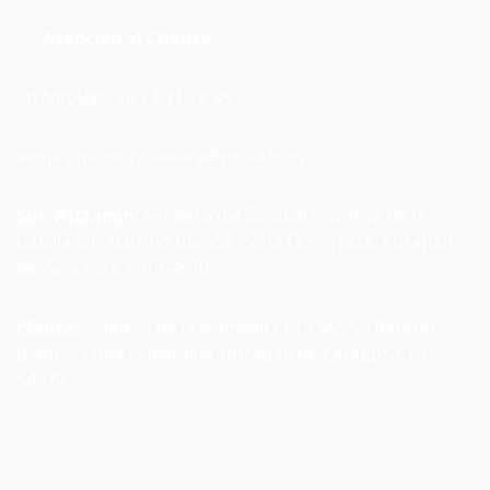
Atención al Cliente
WhatsApp: 56 11 81 78 85
ventasmarmolycantera@gmail.com
Suc. Atizapán:
Sendero del Escobal esq. Priv. de la
Capilla s/n. Rancho Blanco, Zona Esmeralda, Atizapán
de Zaragoza. C.P. 54570.
Planta:
Sendero de la Alameda Lt.13 Mz. 54,
Rancho
Blanco, Zona Esmeralda.
Atizapán de Zaragoza. C.P.
54570